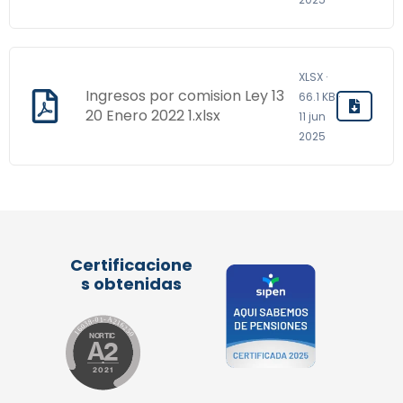
XLSX ·
Ingresos por comision Ley 13
66.1 KB ·
20 Enero 2022 1.xlsx
11 jun
2025
Certificacione
s obtenidas