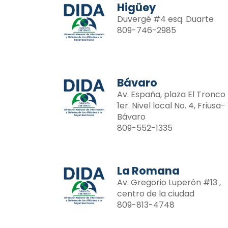
Higüey
Duvergé #4 esq. Duarte
809-746-2985
Bávaro
Av. España, plaza El Tronco
1er. Nivel local No. 4, Friusa-
Bávaro
809-552-1335
La Romana
Av. Gregorio Luperón #13 ,
centro de la ciudad
809-813-4748