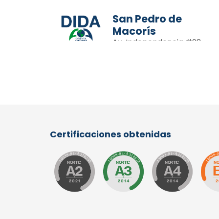
San Pedro de
Macorís
Av. Independencia #98,
sector Villa Velásquez
809-529-3171
San Cristobal
Calle 4, esq. Sánchez
809-528-6084
Certificaciones obtenidas
Bahoruco
Calle Luis Felipe González
casi esquina Apolinar
Perdomo #65