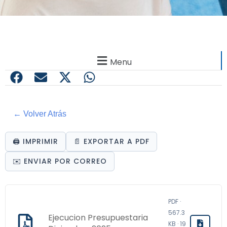
Menu
← Volver Atrás
🖨️ IMPRIMIR
📄 EXPORTAR A PDF
✉️ ENVIAR POR CORREO
PDF ·
567.3
Ejecucion Presupuestaria
KB · 19