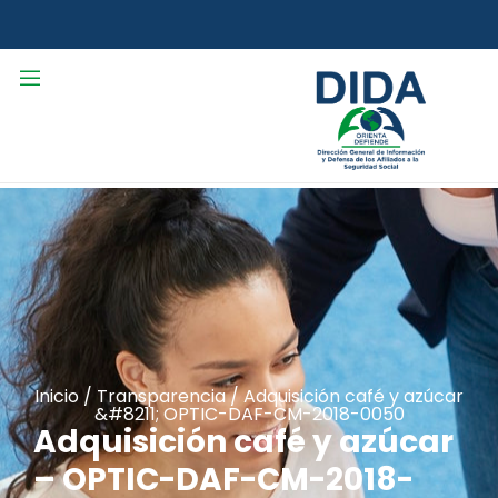
Inicio
/
Transparencia
/
Adquisición café y azúcar
&#8211; OPTIC-DAF-CM-2018-0050
Adquisición café y azúcar
– OPTIC-DAF-CM-2018-