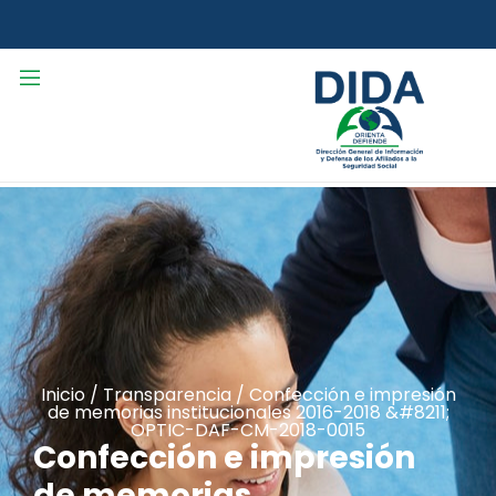
Inicio
/
Transparencia
/
Confección e impresión
de memorias institucionales 2016-2018 &#8211;
OPTIC-DAF-CM-2018-0015
Confección e impresión
de memorias