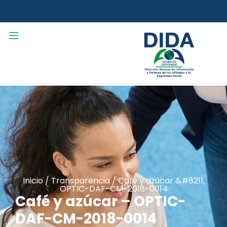
Inicio
/
Transparencia
/
Café y azúcar &#8211;
OPTIC-DAF-CM-2018-0014
Café y azúcar – OPTIC-
DAF-CM-2018-0014