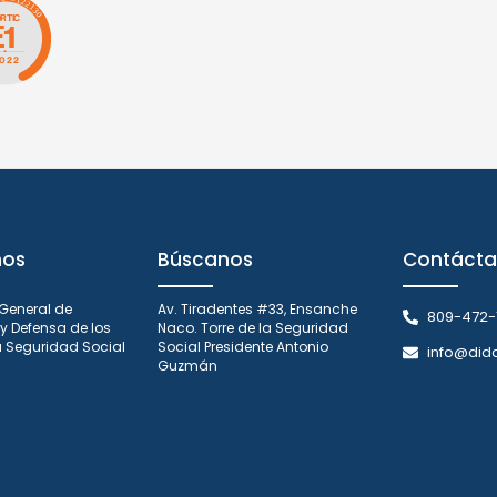
nos
Búscanos
Contácta
 General de
Av. Tiradentes #33, Ensanche
809-472-
y Defensa de los
Naco. Torre de la Seguridad
la Seguridad Social
Social Presidente Antonio
info@did
Guzmán