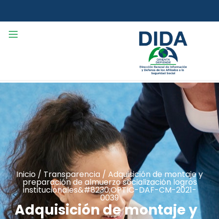
Inicio
/
Transparencia
/
Adquisición de montaje y
preparación de almuerzo socialización logros
institucionales&#8230;OPTIC-DAF-CM-2021-
0039
Adquisición de montaje y