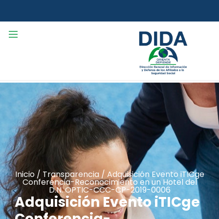
Inicio
/
Transparencia
/
Adquisición Evento iTICge
Conferencia-Reconocimiento en un Hotel del
D.N. OPTIC-CCC-CP-2019-0006
Adquisición Evento iTICge
Conferencia-