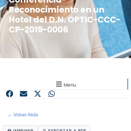
Reconocimiento en un
Hotel del D.N. OPTIC-CCC-
CP-2019-0006
Menu
← Volver Atrás
🖨️ IMPRIMIR
📄 EXPORTAR A PDF