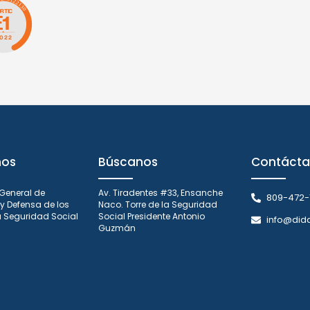
nos
Búscanos
Contácta
 General de
Av. Tiradentes #33, Ensanche
809-472-
y Defensa de los
Naco. Torre de la Seguridad
la Seguridad Social
Social Presidente Antonio
info@did
Guzmán