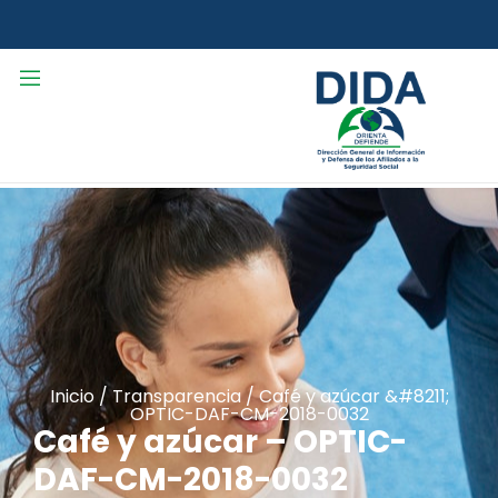
Inicio
/
Transparencia
/
Café y azúcar &#8211;
OPTIC-DAF-CM-2018-0032
Café y azúcar – OPTIC-
DAF-CM-2018-0032