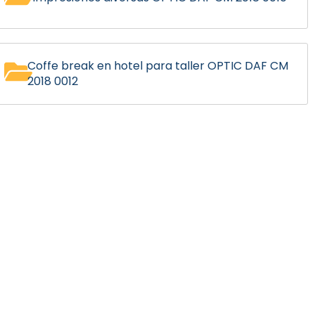
Coffe break en hotel para taller OPTIC DAF CM
2018 0012