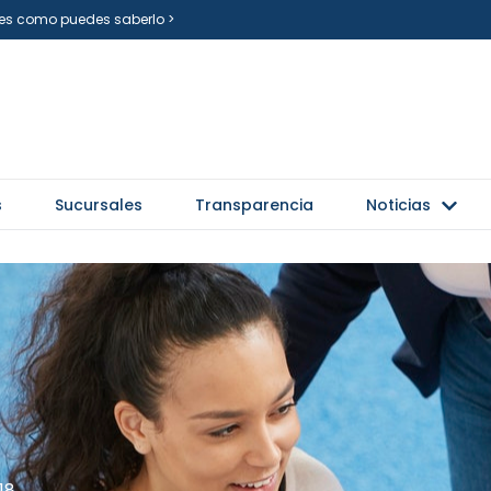
i es como puedes saberlo >
s
Sucursales
Transparencia
Noticias
18