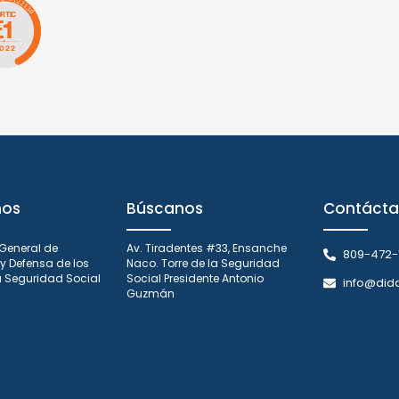
nos
Búscanos
Contácta
 General de
Av. Tiradentes #33, Ensanche
809-472-
y Defensa de los
Naco. Torre de la Seguridad
la Seguridad Social
Social Presidente Antonio
info@did
Guzmán