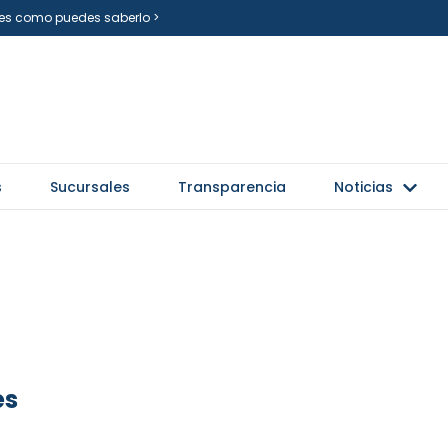
i es como puedes saberlo >
s
Sucursales
Transparencia
Noticias
es