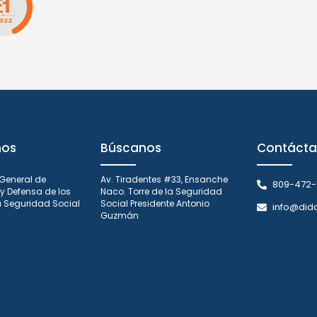
nos
Búscanos
Contácta
 General de
Av. Tiradentes #33, Ensanche
809-472-
y Defensa de los
Naco. Torre de la Seguridad
la Seguridad Social
Social Presidente Antonio
info@did
Guzmán