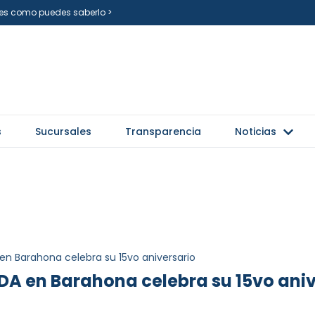
i es como puedes saberlo >
s
Sucursales
Transparencia
Noticias
 en Barahona celebra su 15vo aniversario
DIDA en Barahona celebra su 15vo ani