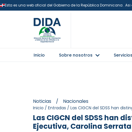
Esta es una web oficial del Gobierno de la República Dominicana . As
Inicio
Sobre nosotros
Servicio
Noticias
/
Nacionales
Inicio
/
Entradas
/
Las CIGCN del SDSS han disti
Las CIGCN del SDSS han di
Ejecutiva, Carolina Serrat