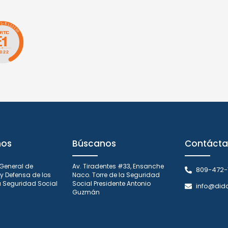
nos
Búscanos
Contácta
 General de
Av. Tiradentes #33, Ensanche
809-472-
y Defensa de los
Naco. Torre de la Seguridad
la Seguridad Social
Social Presidente Antonio
info@did
Guzmán