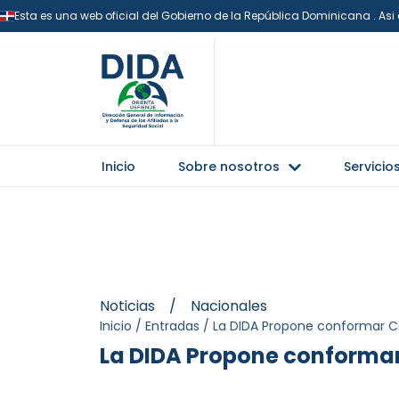
Esta es una web oficial del Gobierno de la República Dominicana . As
Inicio
Sobre nosotros
Servicio
Noticias
/
Nacionales
Inicio
/
Entradas
/
La DIDA Propone conformar Co
La DIDA Propone conformar