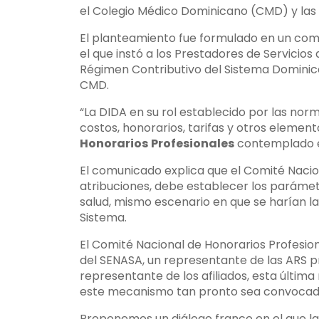
el Colegio Médico Dominicano (CMD) y las
El planteamiento fue formulado en un comu
el que instó a los Prestadores de Servicios 
Régimen Contributivo del Sistema Dominica
CMD.
“La DIDA en su rol establecido por las norm
costos, honorarios, tarifas y otros elemen
Honorarios
Profesionales
contemplado en
El comunicado explica que el Comité Nacion
atribuciones, debe establecer los parámetro
salud, mismo escenario en que se harían las
Sistema.
El Comité Nacional de Honorarios Profesi
del SENASA, un representante de las ARS pr
representante de los afiliados, esta últim
este mecanismo tan pronto sea convocad
Proponemos un diálogo franco en el que las p