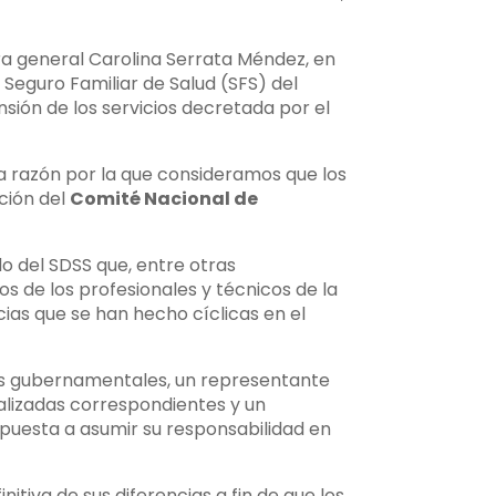
ra general Carolina Serrata Méndez, en
l Seguro Familiar de Salud (SFS) del
sión de los servicios decretada por el
 la razón por la que consideramos que los
ción del
Comité Nacional de
o del SDSS que, entre otras
os de los profesionales y técnicos de la
cias que se han hecho cíclicas en el
tes gubernamentales, un representante
ializadas correspondientes y un
spuesta a asumir su responsabilidad en
itiva de sus diferencias a fin de que los