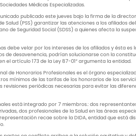
 Sociedades Médicas Especializadas.
nicado publicado este jueves bajo la firma de la directo
de Salud (PSS) garantizar las atenciones a los afiliados de
no de Seguridad Social (SDSS) a quienes afecta la suspen
as debe velar por los intereses de los afiliados y ésta es
tos de desavenencia, podrían solucionarse con la constitu
 el artículo 173 de la Ley 87-01” argumenta la entidad.
al de Honorarios Profesionales es el órgano especializad
s mínimos de las tarifas de los honorarios de los servici
 revisiones periódicas necesarias para evitar las diferen
onales está integrado por 7 miembros.: dos representan
ivadas, dos profesionales de la Salud en las áreas espec
a representación recae sobre la DIDA, entidad que está di
o.
artes en conflicto arriben a la solución equitativa y defin