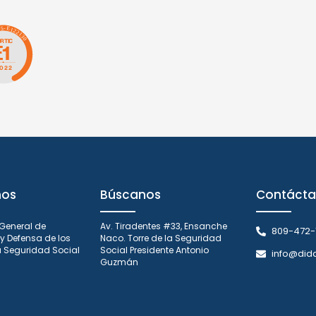
nos
Búscanos
Contácta
 General de
Av. Tiradentes #33, Ensanche
809-472-
y Defensa de los
Naco. Torre de la Seguridad
la Seguridad Social
Social Presidente Antonio
info@did
Guzmán