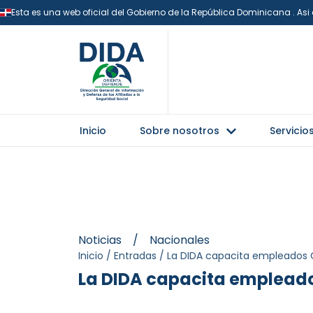
Esta es una web oficial del Gobierno de la República Dominicana . As
Inicio
Sobre nosotros
Servicio
Noticias
/
Nacionales
Inicio
/
Entradas
/
La DIDA capacita empleados
La DIDA capacita emplead