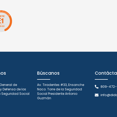
nos
Búscanos
Contácta
 General de
Av. Tiradentes #33, Ensanche
809-472-
y Defensa de los
Naco. Torre de la Seguridad
la Seguridad Social
Social Presidente Antonio
info@did
Guzmán