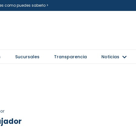
i es como puedes saberlo >
s
Sucursales
Transparencia
Noticias
dor
ajador