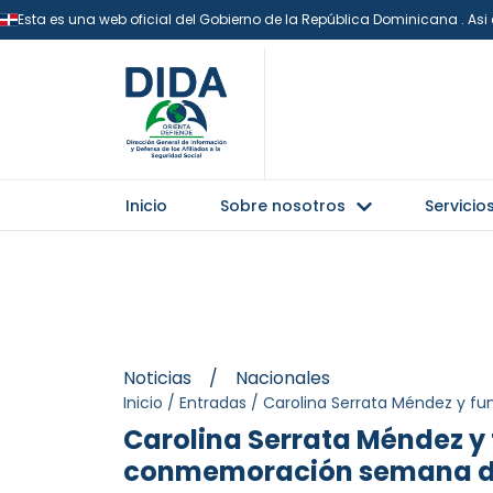
Esta es una web oficial del Gobierno de la República Dominicana . As
Inicio
Sobre nosotros
Servicio
Noticias
/
Nacionales
Inicio
/
Entradas
/
Carolina Serrata Méndez y fu
Carolina Serrata Méndez y
conmemoración semana de 