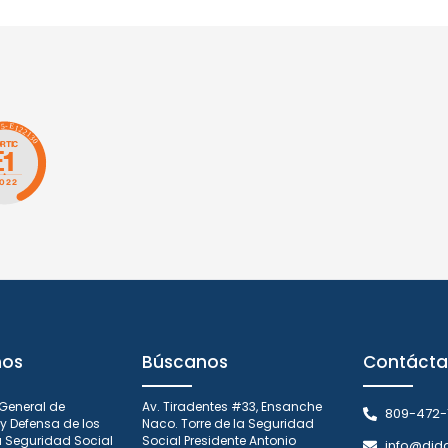
nos
Búscanos
Contácta
 General de
Av. Tiradentes #33, Ensanche
809-472-
y Defensa de los
Naco. Torre de la Seguridad
la Seguridad Social
Social Presidente Antonio
info@did