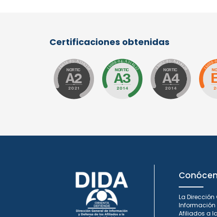
Certificaciones obtenidas
Conóce
La Dirección
Información 
Afiliados a 