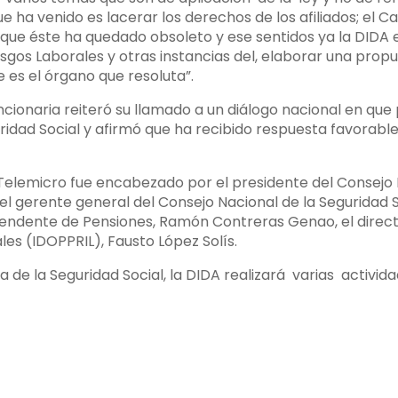
ue ha venido es lacerar los derechos de los afiliados; el C
o que éste ha quedado obsoleto y ese sentidos ya la DIDA
esgos Laborales y otras instancias del, elaborar una prop
e es el órgano que resoluta”.
cionaria reiteró su llamado a un diálogo nacional en que 
ad Social y afirmó que ha recibido respuesta favorable 
o Telemicro fue encabezado por el presidente del Consejo 
el gerente general del Consejo Nacional de la Seguridad S
ntendente de Pensiones, Ramón Contreras Genao, el direct
es (IDOPPRIL), Fausto López Solís.
a de la Seguridad Social, la DIDA realizará varias activ