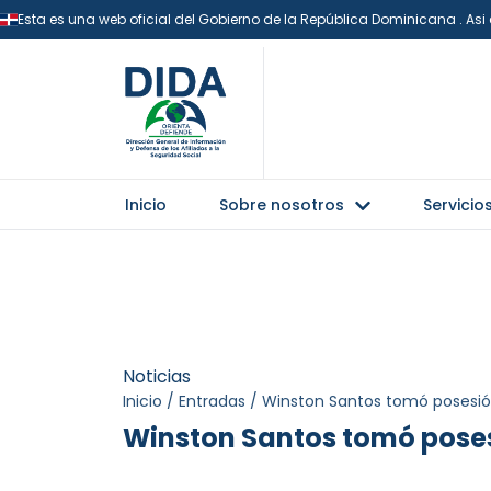
Esta es una web oficial del Gobierno de la República Dominicana . As
Inicio
Sobre nosotros
Servicio
Noticias
Inicio
/
Entradas
/
Winston Santos tomó posesió
Winston Santos tomó poses