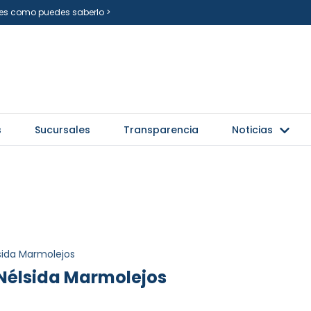
i es como puedes saberlo >
s
Sucursales
Transparencia
Noticias
sida Marmolejos
Nélsida Marmolejos