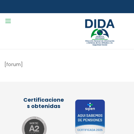
[forum]
Certificacione
s obtenidas